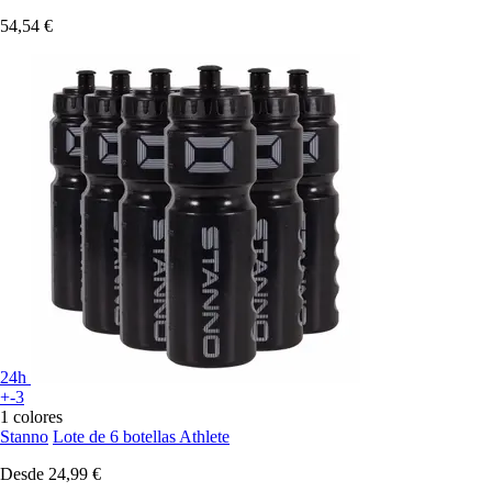
54,54 €
24h
+-3
1 colores
Stanno
Lote de 6 botellas Athlete
Desde
24,99 €