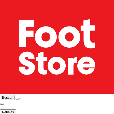
Buscar
Rebajas