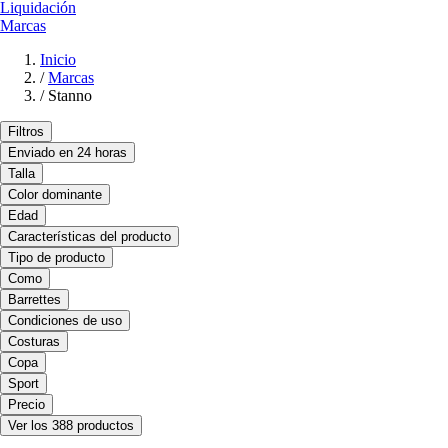
Liquidación
Marcas
Inicio
/
Marcas
/
Stanno
Filtros
Enviado en 24 horas
Talla
Color dominante
Edad
Características del producto
Tipo de producto
Como
Barrettes
Condiciones de uso
Costuras
Copa
Sport
Precio
Ver los 388 productos