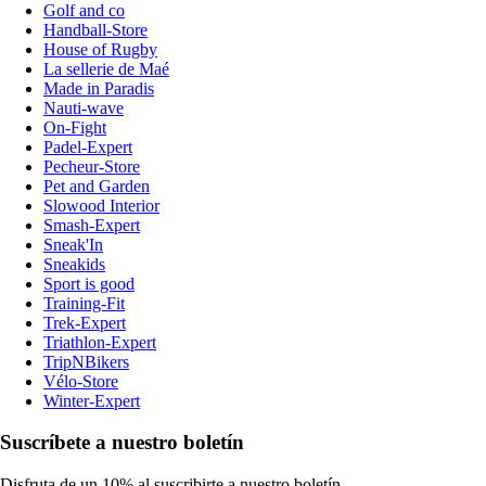
Golf and co
Handball-Store
House of Rugby
La sellerie de Maé
Made in Paradis
Nauti-wave
On-Fight
Padel-Expert
Pecheur-Store
Pet and Garden
Slowood Interior
Smash-Expert
Sneak'In
Sneakids
Sport is good
Training-Fit
Trek-Expert
Triathlon-Expert
TripNBikers
Vélo-Store
Winter-Expert
Suscríbete a nuestro boletín
Disfruta de un 10% al suscribirte a nuestro boletín