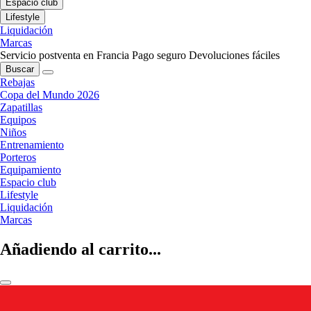
Espacio club
Lifestyle
Liquidación
Marcas
Servicio postventa en Francia
Pago seguro
Devoluciones fáciles
Buscar
Rebajas
Copa del Mundo 2026
Zapatillas
Equipos
Niños
Entrenamiento
Porteros
Equipamiento
Espacio club
Lifestyle
Liquidación
Marcas
Añadiendo al carrito...