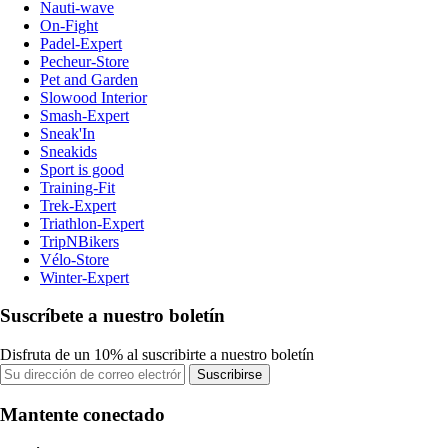
Nauti-wave
On-Fight
Padel-Expert
Pecheur-Store
Pet and Garden
Slowood Interior
Smash-Expert
Sneak'In
Sneakids
Sport is good
Training-Fit
Trek-Expert
Triathlon-Expert
TripNBikers
Vélo-Store
Winter-Expert
Suscríbete a nuestro boletín
Disfruta de un 10% al suscribirte a nuestro boletín
Suscribirse
Mantente conectado