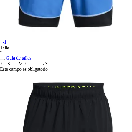
+-1
Talla
*
Guía de tallas
S
M
L
2XL
Este campo es obligatorio