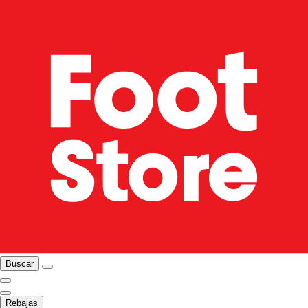
Buscar
Rebajas