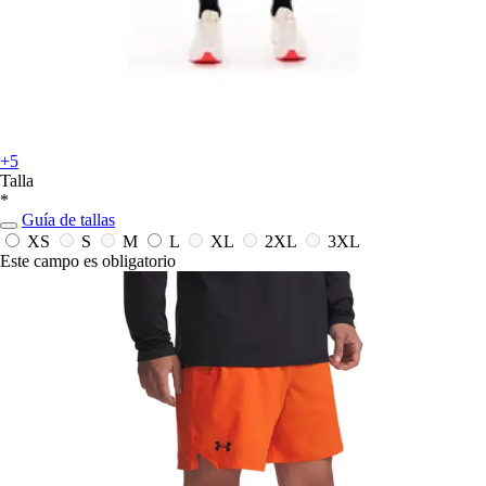
+5
Talla
*
Guía de tallas
XS
S
M
L
XL
2XL
3XL
Este campo es obligatorio