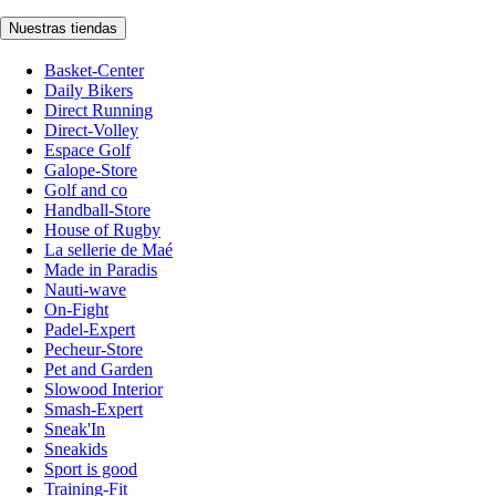
Nuestras tiendas
Basket-Center
Daily Bikers
Direct Running
Direct-Volley
Espace Golf
Galope-Store
Golf and co
Handball-Store
House of Rugby
La sellerie de Maé
Made in Paradis
Nauti-wave
On-Fight
Padel-Expert
Pecheur-Store
Pet and Garden
Slowood Interior
Smash-Expert
Sneak'In
Sneakids
Sport is good
Training-Fit