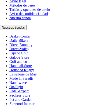
Aviso legal
Métodos de pago
Tarifas y opciones de envío
Aviso de confidencialidad
Nuestra tienda
Nuestras tiendas
Basket-Center
Daily Bikers
Direct Running
Direct-Volley
Espace Golf
Galope-Store
Golf and co
Handball-Store
House of Rugby
La sellerie de Maé
Made in Paradis
Nauti-wave
On-Fight
Padel-Expert
Pecheur-Store
Pet and Garden
Slowood Interior