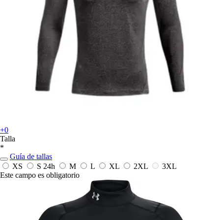
+0
Talla
*
Guía de tallas
XS
S
24h
M
L
XL
2XL
3XL
Este campo es obligatorio