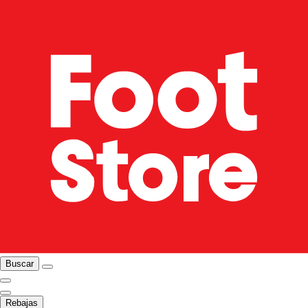
Buscar
Rebajas