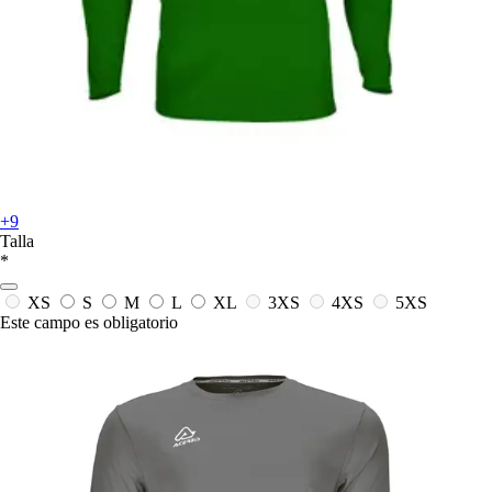
+9
Talla
*
XS
S
M
L
XL
3XS
4XS
5XS
Este campo es obligatorio