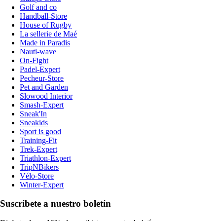
Golf and co
Handball-Store
House of Rugby
La sellerie de Maé
Made in Paradis
Nauti-wave
On-Fight
Padel-Expert
Pecheur-Store
Pet and Garden
Slowood Interior
Smash-Expert
Sneak'In
Sneakids
Sport is good
Training-Fit
Trek-Expert
Triathlon-Expert
TripNBikers
Vélo-Store
Winter-Expert
Suscríbete a nuestro boletín