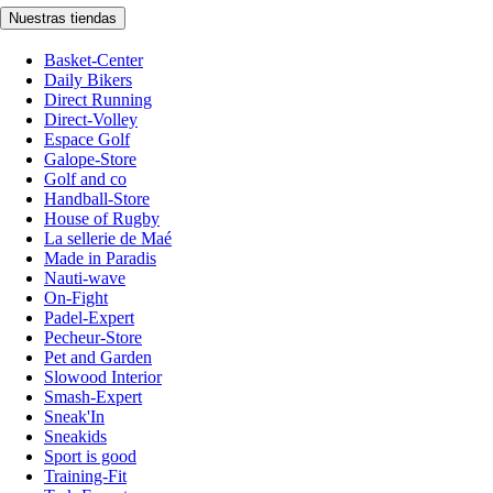
Nuestras tiendas
Basket-Center
Daily Bikers
Direct Running
Direct-Volley
Espace Golf
Galope-Store
Golf and co
Handball-Store
House of Rugby
La sellerie de Maé
Made in Paradis
Nauti-wave
On-Fight
Padel-Expert
Pecheur-Store
Pet and Garden
Slowood Interior
Smash-Expert
Sneak'In
Sneakids
Sport is good
Training-Fit