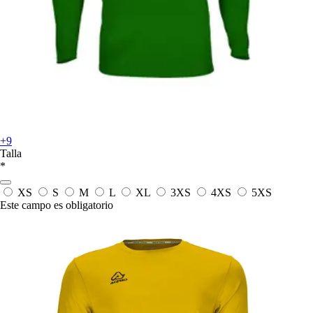
+9
Talla
*
XS
S
M
L
XL
3XS
4XS
5XS
Este campo es obligatorio