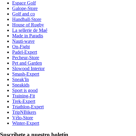
Espace Golf
Galope-Store
Golf and co
Handball-Store
House of Rugby
La sellerie de Maé
Made in Paradis
Nauti-wave
On-Fight
Padel-Expert
Pecheur-Store
Pet and Garden
Slowood Interior
Smash-Expert
Sneak'In
Sneakids
Sport is good
Training-Fit
Trek-Expert
Triathlon-Expert
TripNBikers
Vélo-Store
Winter-Expert
Suscríbete a nuestro boletín