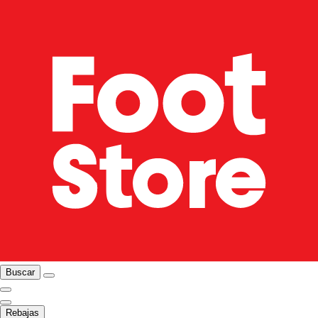
Buscar
Rebajas