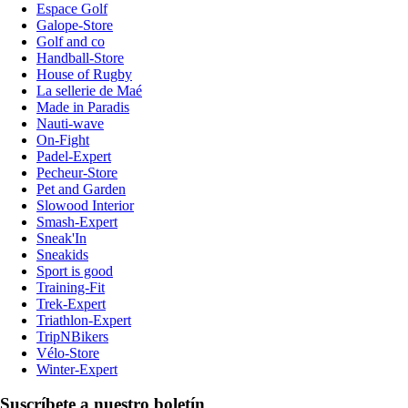
Espace Golf
Galope-Store
Golf and co
Handball-Store
House of Rugby
La sellerie de Maé
Made in Paradis
Nauti-wave
On-Fight
Padel-Expert
Pecheur-Store
Pet and Garden
Slowood Interior
Smash-Expert
Sneak'In
Sneakids
Sport is good
Training-Fit
Trek-Expert
Triathlon-Expert
TripNBikers
Vélo-Store
Winter-Expert
Suscríbete a nuestro boletín