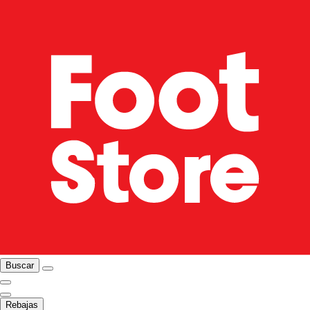
Buscar
Rebajas