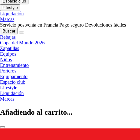
Espacio club
Lifestyle
Liquidación
Marcas
Servicio postventa en Francia
Pago seguro
Devoluciones fáciles
Buscar
Rebajas
Copa del Mundo 2026
Zapatillas
Equipos
Niños
Entrenamiento
Porteros
Equipamiento
Espacio club
Lifestyle
Liquidación
Marcas
Añadiendo al carrito...