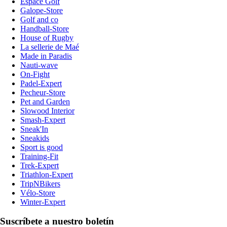
Espace Golf
Galope-Store
Golf and co
Handball-Store
House of Rugby
La sellerie de Maé
Made in Paradis
Nauti-wave
On-Fight
Padel-Expert
Pecheur-Store
Pet and Garden
Slowood Interior
Smash-Expert
Sneak'In
Sneakids
Sport is good
Training-Fit
Trek-Expert
Triathlon-Expert
TripNBikers
Vélo-Store
Winter-Expert
Suscríbete a nuestro boletín