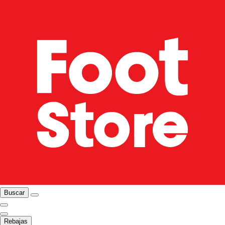
Buscar
Rebajas