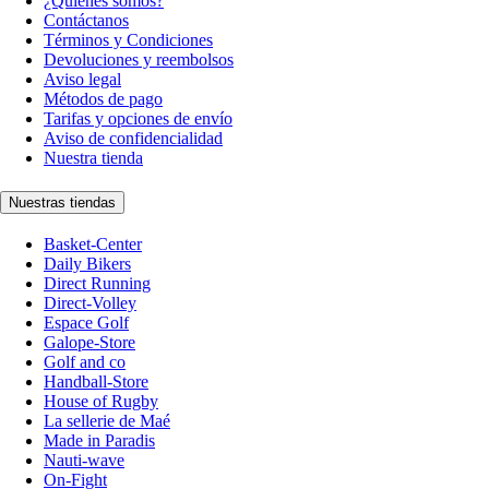
¿Quiénes somos?
Contáctanos
Términos y Condiciones
Devoluciones y reembolsos
Aviso legal
Métodos de pago
Tarifas y opciones de envío
Aviso de confidencialidad
Nuestra tienda
Nuestras tiendas
Basket-Center
Daily Bikers
Direct Running
Direct-Volley
Espace Golf
Galope-Store
Golf and co
Handball-Store
House of Rugby
La sellerie de Maé
Made in Paradis
Nauti-wave
On-Fight