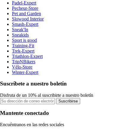
Padel-Expert
Pecheur-Store
Pet and Garden
Slowood Interior
Smash-Expert
Sneak'In
Sneakids
Sport is good
Training-Fit
Trek-Expert
Triathlon-Expert
TripNBikers
Vélo-Store
Winter-Expert
Suscríbete a nuestro boletín
Disfruta de un 10% al suscribirte a nuestro boletín
Suscribirse
Mantente conectado
Encuéntranos en las redes sociales