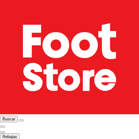
Buscar
Rebajas