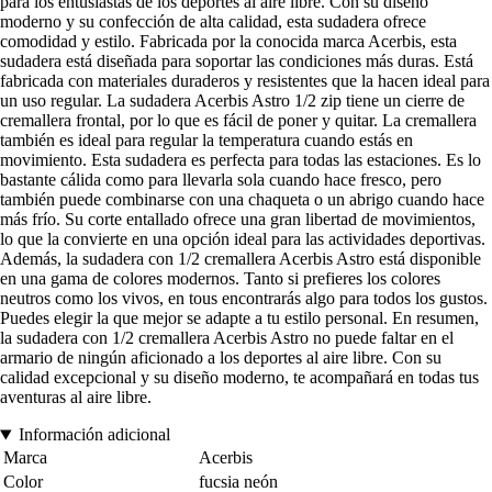
para los entusiastas de los deportes al aire libre. Con su diseño
moderno y su confección de alta calidad, esta sudadera ofrece
comodidad y estilo. Fabricada por la conocida marca Acerbis, esta
sudadera está diseñada para soportar las condiciones más duras. Está
fabricada con materiales duraderos y resistentes que la hacen ideal para
un uso regular. La sudadera Acerbis Astro 1/2 zip tiene un cierre de
cremallera frontal, por lo que es fácil de poner y quitar. La cremallera
también es ideal para regular la temperatura cuando estás en
movimiento. Esta sudadera es perfecta para todas las estaciones. Es lo
bastante cálida como para llevarla sola cuando hace fresco, pero
también puede combinarse con una chaqueta o un abrigo cuando hace
más frío. Su corte entallado ofrece una gran libertad de movimientos,
lo que la convierte en una opción ideal para las actividades deportivas.
Además, la sudadera con 1/2 cremallera Acerbis Astro está disponible
en una gama de colores modernos. Tanto si prefieres los colores
neutros como los vivos, en tous encontrarás algo para todos los gustos.
Puedes elegir la que mejor se adapte a tu estilo personal. En resumen,
la sudadera con 1/2 cremallera Acerbis Astro no puede faltar en el
armario de ningún aficionado a los deportes al aire libre. Con su
calidad excepcional y su diseño moderno, te acompañará en todas tus
aventuras al aire libre.
Información adicional
Marca
Acerbis
Color
fucsia neón