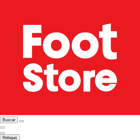
Buscar
Rebajas