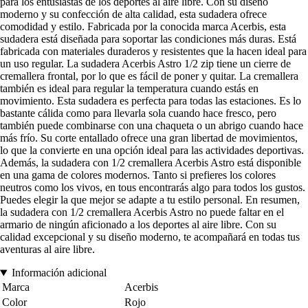
para los entusiastas de los deportes al aire libre. Con su diseño
moderno y su confección de alta calidad, esta sudadera ofrece
comodidad y estilo. Fabricada por la conocida marca Acerbis, esta
sudadera está diseñada para soportar las condiciones más duras. Está
fabricada con materiales duraderos y resistentes que la hacen ideal para
un uso regular. La sudadera Acerbis Astro 1/2 zip tiene un cierre de
cremallera frontal, por lo que es fácil de poner y quitar. La cremallera
también es ideal para regular la temperatura cuando estás en
movimiento. Esta sudadera es perfecta para todas las estaciones. Es lo
bastante cálida como para llevarla sola cuando hace fresco, pero
también puede combinarse con una chaqueta o un abrigo cuando hace
más frío. Su corte entallado ofrece una gran libertad de movimientos,
lo que la convierte en una opción ideal para las actividades deportivas.
Además, la sudadera con 1/2 cremallera Acerbis Astro está disponible
en una gama de colores modernos. Tanto si prefieres los colores
neutros como los vivos, en tous encontrarás algo para todos los gustos.
Puedes elegir la que mejor se adapte a tu estilo personal. En resumen,
la sudadera con 1/2 cremallera Acerbis Astro no puede faltar en el
armario de ningún aficionado a los deportes al aire libre. Con su
calidad excepcional y su diseño moderno, te acompañará en todas tus
aventuras al aire libre.
Información adicional
Marca
Acerbis
Color
Rojo