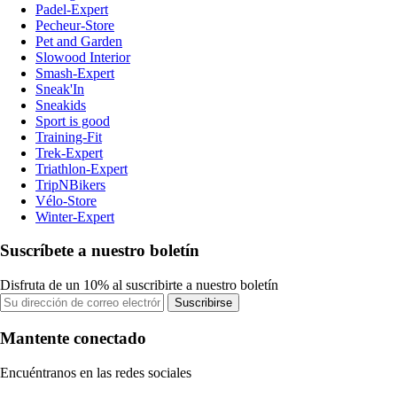
Padel-Expert
Pecheur-Store
Pet and Garden
Slowood Interior
Smash-Expert
Sneak'In
Sneakids
Sport is good
Training-Fit
Trek-Expert
Triathlon-Expert
TripNBikers
Vélo-Store
Winter-Expert
Suscríbete a nuestro boletín
Disfruta de un 10% al suscribirte a nuestro boletín
Suscribirse
Mantente conectado
Encuéntranos en las redes sociales