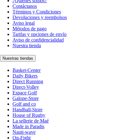
¿Quiénes somos?
Contáctanos
Términos y Condiciones
Devoluciones y reembolsos
Aviso legal
Métodos de pago
Tarifas y opciones de envío
Aviso de confidencialidad
Nuestra tienda
Nuestras tiendas
Basket-Center
Daily Bikers
Direct Running
Direct-Volley
Espace Golf
Galope-Store
Golf and co
Handball-Store
House of Rugby
La sellerie de Maé
Made in Paradis
Nauti-wave
On-Fight