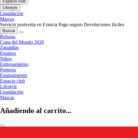
Espacio club
Lifestyle
Liquidación
Marcas
Servicio postventa en Francia
Pago seguro
Devoluciones fáciles
Buscar
Rebajas
Copa del Mundo 2026
Zapatillas
Equipos
Niños
Entrenamiento
Porteros
Equipamiento
Espacio club
Lifestyle
Liquidación
Marcas
Añadiendo al carrito...