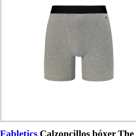
Fabletics
Calzoncillos bóxer The