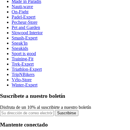
Made in Paradis
Nauti-wave
On-Fight
Padel-Expert
Pecheur-Store
Pet and Garden
Slowood Interior
Smash-Expert
Sneak'In
Sneakids
Sport is good
Training-Fit
Trek-Expert
Triathlon-Expert
TripNBikers
Vélo-Store
Winter-Expert
Suscríbete a nuestro boletín
Disfruta de un 10% al suscribirte a nuestro boletín
Suscribirse
Mantente conectado