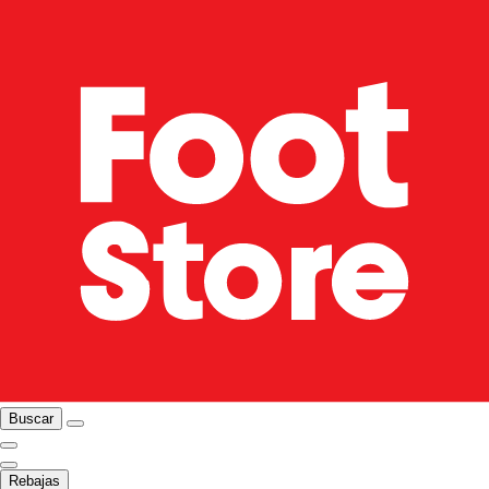
Buscar
Rebajas