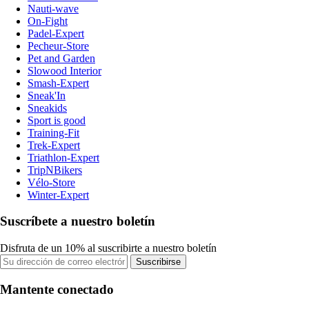
Nauti-wave
On-Fight
Padel-Expert
Pecheur-Store
Pet and Garden
Slowood Interior
Smash-Expert
Sneak'In
Sneakids
Sport is good
Training-Fit
Trek-Expert
Triathlon-Expert
TripNBikers
Vélo-Store
Winter-Expert
Suscríbete a nuestro boletín
Disfruta de un 10% al suscribirte a nuestro boletín
Suscribirse
Mantente conectado