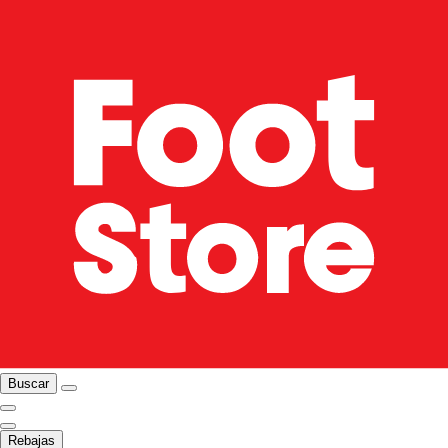
Buscar
Rebajas