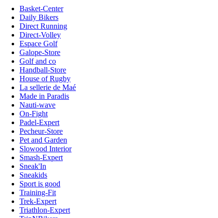
Basket-Center
Daily Bikers
Direct Running
Direct-Volley
Espace Golf
Galope-Store
Golf and co
Handball-Store
House of Rugby
La sellerie de Maé
Made in Paradis
Nauti-wave
On-Fight
Padel-Expert
Pecheur-Store
Pet and Garden
Slowood Interior
Smash-Expert
Sneak'In
Sneakids
Sport is good
Training-Fit
Trek-Expert
Triathlon-Expert