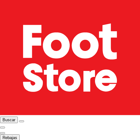
Buscar
Rebajas