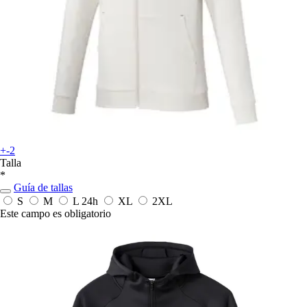
+-2
Talla
*
Guía de tallas
S
M
L
24h
XL
2XL
Este campo es obligatorio