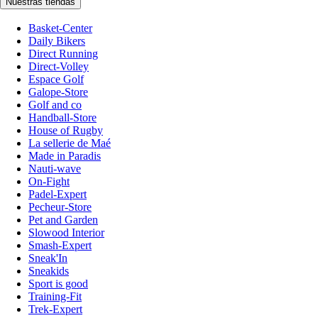
Nuestras tiendas
Basket-Center
Daily Bikers
Direct Running
Direct-Volley
Espace Golf
Galope-Store
Golf and co
Handball-Store
House of Rugby
La sellerie de Maé
Made in Paradis
Nauti-wave
On-Fight
Padel-Expert
Pecheur-Store
Pet and Garden
Slowood Interior
Smash-Expert
Sneak'In
Sneakids
Sport is good
Training-Fit
Trek-Expert