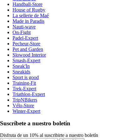
Handball-Store
House of Rugby
La sellerie de Maé
Made in Paradis
Nauti-wave
On-Fight
Padel-Expert
Pecheur-Store
Pet and Garden
Slowood Interior
Smash-Expert
Sneak'In
Sneakids
Sport is good
Training-Fit
Trek-Expert
Triathlon-Expert
TripNBikers
Vélo-Store
Winter-Expert
Suscríbete a nuestro boletín
Disfruta de un 10% al suscribirte a nuestro boletín