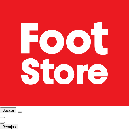
Buscar
Rebajas