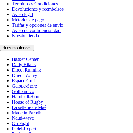
Términos y Condiciones
Devoluciones y reembolsos
Aviso legal
Métodos de pago
Tarifas y opciones de envío
Aviso de confidencialidad
Nuestra tienda
Nuestras tiendas
Basket-Center
Daily Bikers
Direct Running
Direct-Volley
Espace Golf
Galope-Store
Golf and co
Handball-Store
House of Rugby
La sellerie de Maé
Made in Paradis
Nauti-wave
On-Fight
Padel-Expert