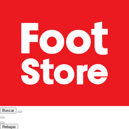
Buscar
Rebajas