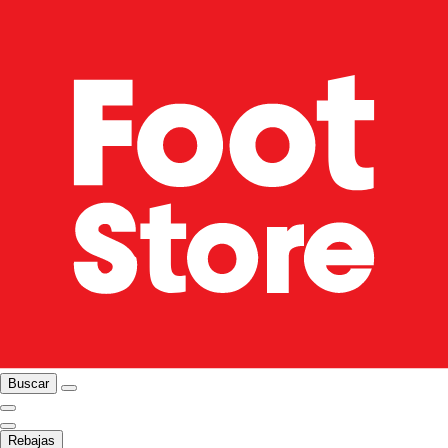
Buscar
Rebajas