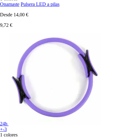
Onamaste
Pulsera LED a pilas
Desde
14,00 €
9,72 €
24h
+-3
1 colores