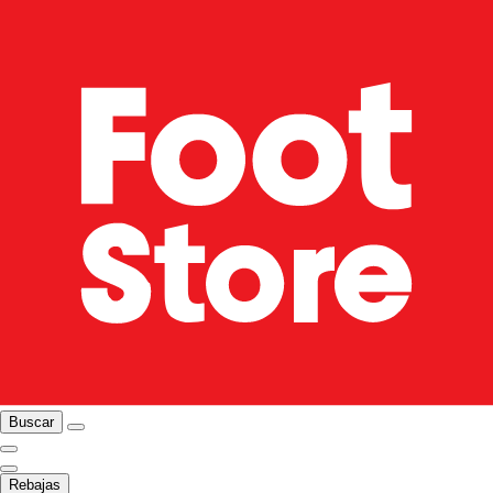
Buscar
Rebajas