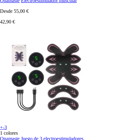
Onamaste
Electroestimulador muscular
Desde
55,00 €
42,90 €
+-3
1 colores
Onamaste
Juego de 3 electroestimuladores