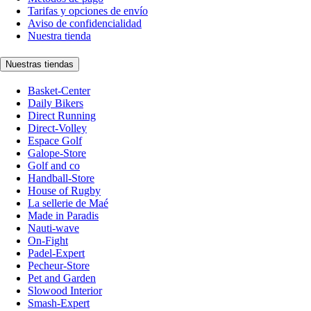
Tarifas y opciones de envío
Aviso de confidencialidad
Nuestra tienda
Nuestras tiendas
Basket-Center
Daily Bikers
Direct Running
Direct-Volley
Espace Golf
Galope-Store
Golf and co
Handball-Store
House of Rugby
La sellerie de Maé
Made in Paradis
Nauti-wave
On-Fight
Padel-Expert
Pecheur-Store
Pet and Garden
Slowood Interior
Smash-Expert