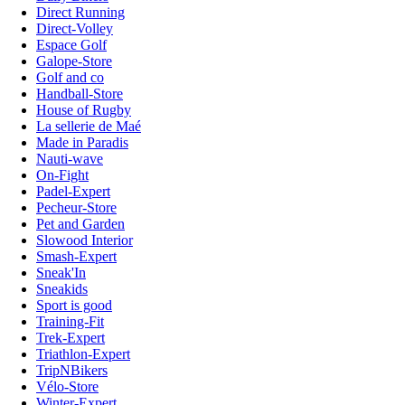
Direct Running
Direct-Volley
Espace Golf
Galope-Store
Golf and co
Handball-Store
House of Rugby
La sellerie de Maé
Made in Paradis
Nauti-wave
On-Fight
Padel-Expert
Pecheur-Store
Pet and Garden
Slowood Interior
Smash-Expert
Sneak'In
Sneakids
Sport is good
Training-Fit
Trek-Expert
Triathlon-Expert
TripNBikers
Vélo-Store
Winter-Expert