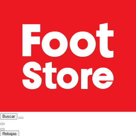
Buscar
Rebajas