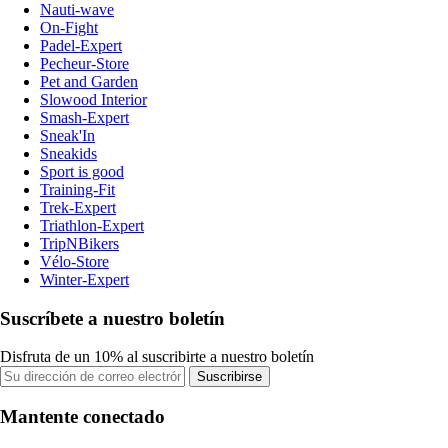
Nauti-wave
On-Fight
Padel-Expert
Pecheur-Store
Pet and Garden
Slowood Interior
Smash-Expert
Sneak'In
Sneakids
Sport is good
Training-Fit
Trek-Expert
Triathlon-Expert
TripNBikers
Vélo-Store
Winter-Expert
Suscríbete a nuestro boletín
Disfruta de un 10% al suscribirte a nuestro boletín
Suscribirse
Mantente conectado