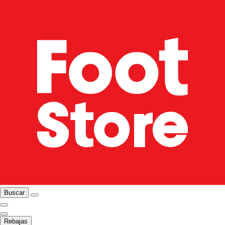
Buscar
Rebajas