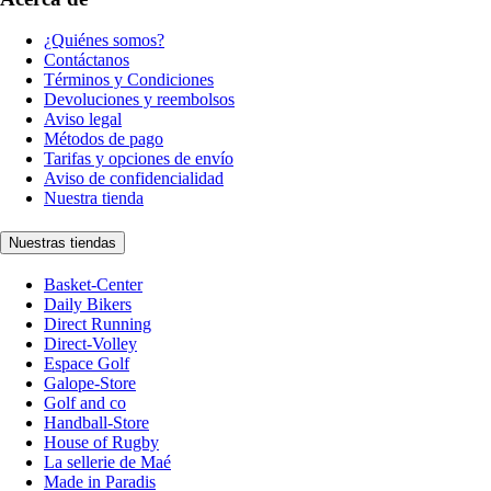
¿Quiénes somos?
Contáctanos
Términos y Condiciones
Devoluciones y reembolsos
Aviso legal
Métodos de pago
Tarifas y opciones de envío
Aviso de confidencialidad
Nuestra tienda
Nuestras tiendas
Basket-Center
Daily Bikers
Direct Running
Direct-Volley
Espace Golf
Galope-Store
Golf and co
Handball-Store
House of Rugby
La sellerie de Maé
Made in Paradis