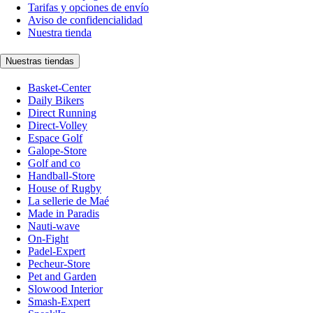
Tarifas y opciones de envío
Aviso de confidencialidad
Nuestra tienda
Nuestras tiendas
Basket-Center
Daily Bikers
Direct Running
Direct-Volley
Espace Golf
Galope-Store
Golf and co
Handball-Store
House of Rugby
La sellerie de Maé
Made in Paradis
Nauti-wave
On-Fight
Padel-Expert
Pecheur-Store
Pet and Garden
Slowood Interior
Smash-Expert