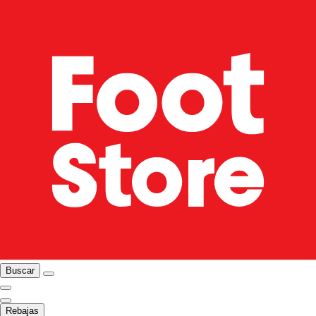
Buscar
Rebajas