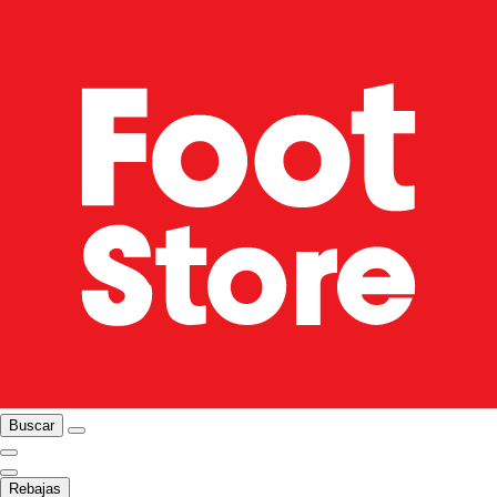
Buscar
Rebajas