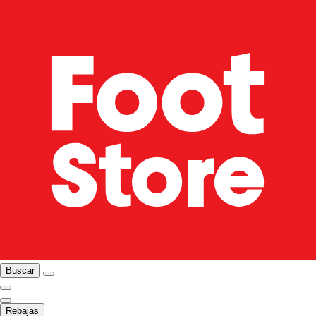
Buscar
Rebajas