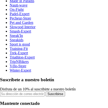
Made in Paradis
Nauti-wave
On-Fight
Padel-Expert
Pecheur-Store
Pet and Garden
Slowood Interior
Smash-Expert
Sneak'In
Sneakids
Sport is good
Training-Fit
Trek-Expert
Triathlon-Expert
TripNBikers
Vélo-Store
Winter-Expert
Suscríbete a nuestro boletín
Disfruta de un 10% al suscribirte a nuestro boletín
Suscribirse
Mantente conectado