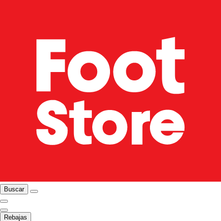
Buscar
Rebajas