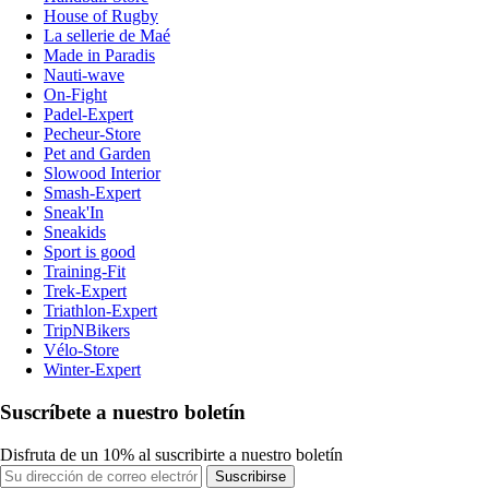
House of Rugby
La sellerie de Maé
Made in Paradis
Nauti-wave
On-Fight
Padel-Expert
Pecheur-Store
Pet and Garden
Slowood Interior
Smash-Expert
Sneak'In
Sneakids
Sport is good
Training-Fit
Trek-Expert
Triathlon-Expert
TripNBikers
Vélo-Store
Winter-Expert
Suscríbete a nuestro boletín
Disfruta de un 10% al suscribirte a nuestro boletín
Suscribirse