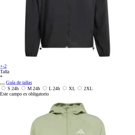
+-2
Talla
*
Guía de tallas
S
24h
M
24h
L
24h
XL
2XL
Este campo es obligatorio