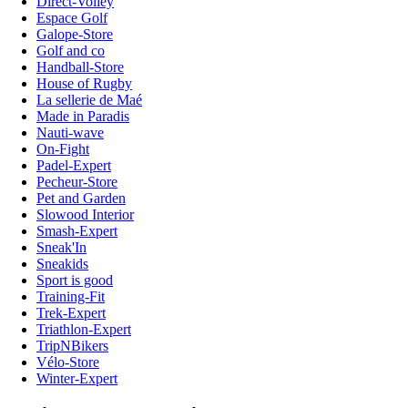
Direct-Volley
Espace Golf
Galope-Store
Golf and co
Handball-Store
House of Rugby
La sellerie de Maé
Made in Paradis
Nauti-wave
On-Fight
Padel-Expert
Pecheur-Store
Pet and Garden
Slowood Interior
Smash-Expert
Sneak'In
Sneakids
Sport is good
Training-Fit
Trek-Expert
Triathlon-Expert
TripNBikers
Vélo-Store
Winter-Expert