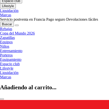
Espacio club
Lifestyle
Liquidación
Marcas
Servicio postventa en Francia
Pago seguro
Devoluciones fáciles
Buscar
Rebajas
Copa del Mundo 2026
Zapatillas
Equipos
Niños
Entrenamiento
Porteros
Equipamiento
Espacio club
Lifestyle
Liquidación
Marcas
Añadiendo al carrito...