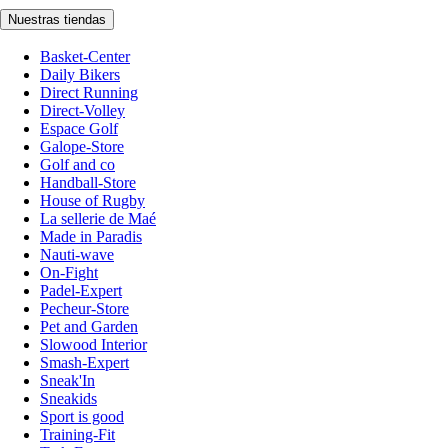
Nuestras tiendas
Basket-Center
Daily Bikers
Direct Running
Direct-Volley
Espace Golf
Galope-Store
Golf and co
Handball-Store
House of Rugby
La sellerie de Maé
Made in Paradis
Nauti-wave
On-Fight
Padel-Expert
Pecheur-Store
Pet and Garden
Slowood Interior
Smash-Expert
Sneak'In
Sneakids
Sport is good
Training-Fit