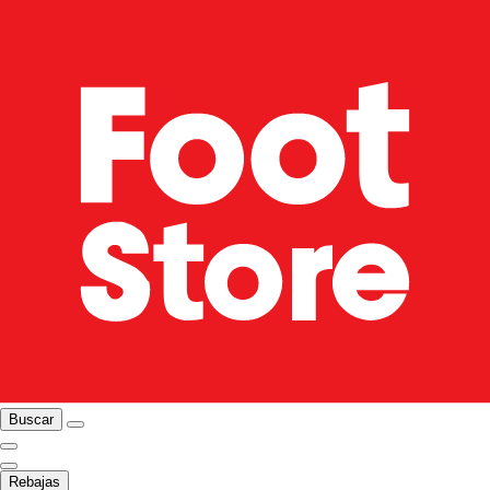
Buscar
Rebajas