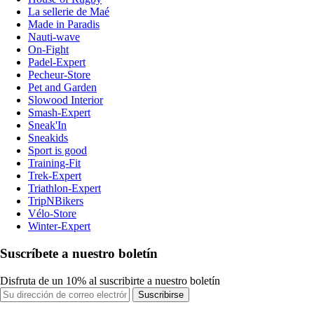
La sellerie de Maé
Made in Paradis
Nauti-wave
On-Fight
Padel-Expert
Pecheur-Store
Pet and Garden
Slowood Interior
Smash-Expert
Sneak'In
Sneakids
Sport is good
Training-Fit
Trek-Expert
Triathlon-Expert
TripNBikers
Vélo-Store
Winter-Expert
Suscríbete a nuestro boletín
Disfruta de un 10% al suscribirte a nuestro boletín
Suscribirse