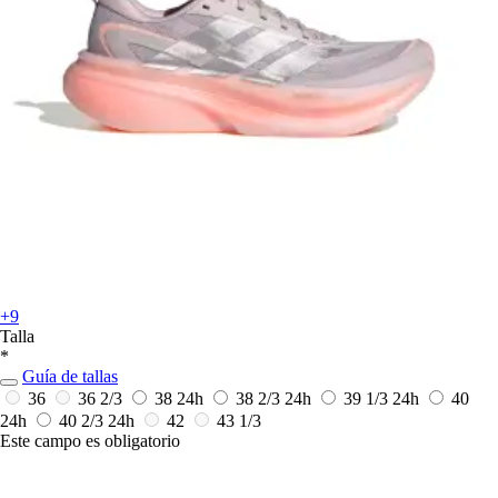
+9
Talla
*
Guía de tallas
36
36 2/3
38
24h
38 2/3
24h
39 1/3
24h
40
24h
40 2/3
24h
42
43 1/3
Este campo es obligatorio