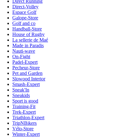
Direct Running
Direct-Volley
Espace Golf
Galope-Store
Golf and co
Handball-Store
House of Rugby
La sellerie de Maé
Made in Paradis
Nauti-wave
On-Fight
Padel-Expert
Pecheur-Store
Pet and Garden
Slowood Interior
Smash-Expert
Sneak'In
Sneakids
Sport is good
Training-Fit
Trek-Expert
Triathlon-Expert
TripNBikers
Vélo-Store
Winter-Expert