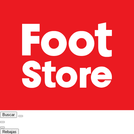
Buscar
Rebajas