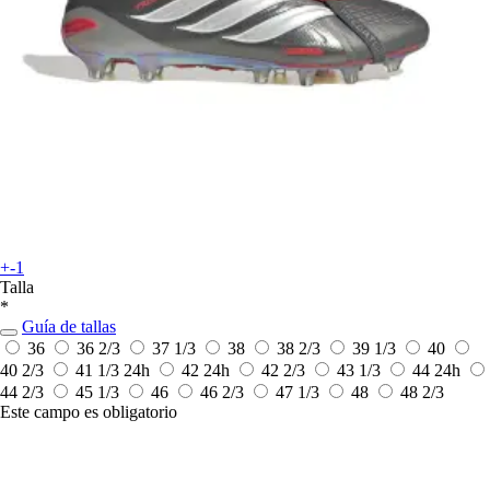
+-1
Talla
*
Guía de tallas
36
36 2/3
37 1/3
38
38 2/3
39 1/3
40
40 2/3
41 1/3
24h
42
24h
42 2/3
43 1/3
44
24h
44 2/3
45 1/3
46
46 2/3
47 1/3
48
48 2/3
Este campo es obligatorio