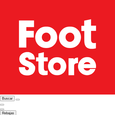
Buscar
Rebajas