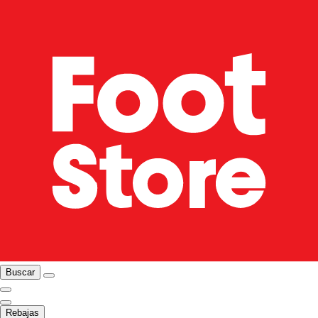
Buscar
Rebajas