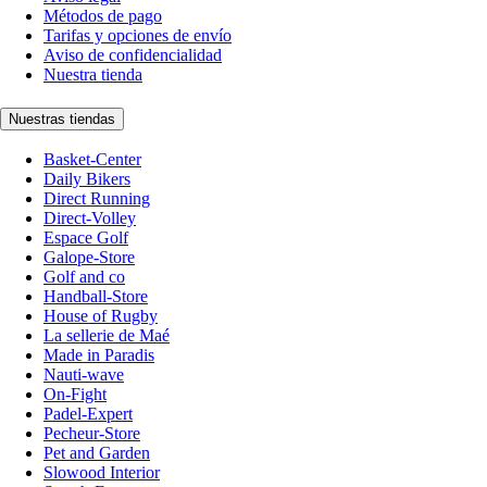
Métodos de pago
Tarifas y opciones de envío
Aviso de confidencialidad
Nuestra tienda
Nuestras tiendas
Basket-Center
Daily Bikers
Direct Running
Direct-Volley
Espace Golf
Galope-Store
Golf and co
Handball-Store
House of Rugby
La sellerie de Maé
Made in Paradis
Nauti-wave
On-Fight
Padel-Expert
Pecheur-Store
Pet and Garden
Slowood Interior