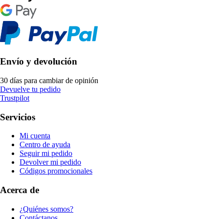
Envío y devolución
30 días para cambiar de opinión
Devuelve tu pedido
Trustpilot
Servicios
Mi cuenta
Centro de ayuda
Seguir mi pedido
Devolver mi pedido
Códigos promocionales
Acerca de
¿Quiénes somos?
Contáctanos