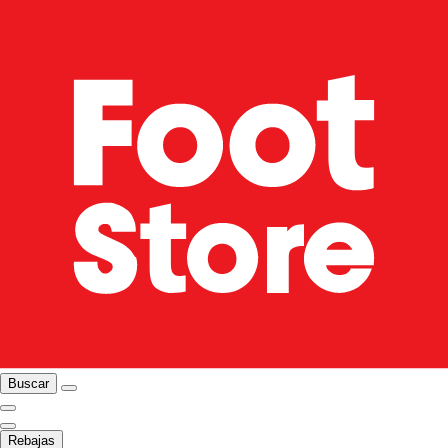
Buscar
Rebajas