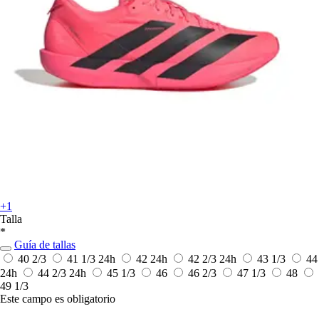
+1
Talla
*
Guía de tallas
40 2/3
41 1/3
24h
42
24h
42 2/3
24h
43 1/3
44
24h
44 2/3
24h
45 1/3
46
46 2/3
47 1/3
48
49 1/3
Este campo es obligatorio