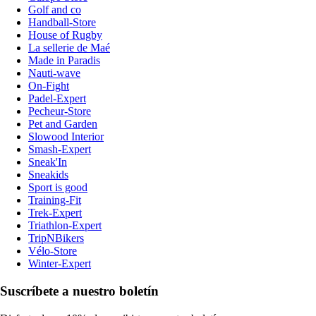
Golf and co
Handball-Store
House of Rugby
La sellerie de Maé
Made in Paradis
Nauti-wave
On-Fight
Padel-Expert
Pecheur-Store
Pet and Garden
Slowood Interior
Smash-Expert
Sneak'In
Sneakids
Sport is good
Training-Fit
Trek-Expert
Triathlon-Expert
TripNBikers
Vélo-Store
Winter-Expert
Suscríbete a nuestro boletín