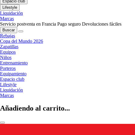
Espacio club
Lifestyle
Liquidación
Marcas
Servicio postventa en Francia
Pago seguro
Devoluciones fáciles
Buscar
Rebajas
Copa del Mundo 2026
Zapatillas
Equipos
Niños
Entrenamiento
Porteros
Equipamiento
Espacio club
Lifestyle
Liquidación
Marcas
Añadiendo al carrito...