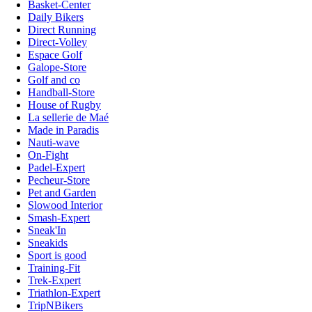
Basket-Center
Daily Bikers
Direct Running
Direct-Volley
Espace Golf
Galope-Store
Golf and co
Handball-Store
House of Rugby
La sellerie de Maé
Made in Paradis
Nauti-wave
On-Fight
Padel-Expert
Pecheur-Store
Pet and Garden
Slowood Interior
Smash-Expert
Sneak'In
Sneakids
Sport is good
Training-Fit
Trek-Expert
Triathlon-Expert
TripNBikers