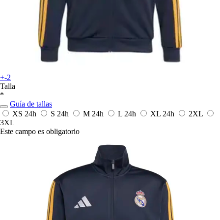
+-2
Talla
*
Guía de tallas
XS
24h
S
24h
M
24h
L
24h
XL
24h
2XL
3XL
Este campo es obligatorio