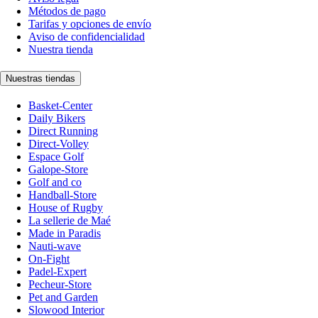
Métodos de pago
Tarifas y opciones de envío
Aviso de confidencialidad
Nuestra tienda
Nuestras tiendas
Basket-Center
Daily Bikers
Direct Running
Direct-Volley
Espace Golf
Galope-Store
Golf and co
Handball-Store
House of Rugby
La sellerie de Maé
Made in Paradis
Nauti-wave
On-Fight
Padel-Expert
Pecheur-Store
Pet and Garden
Slowood Interior