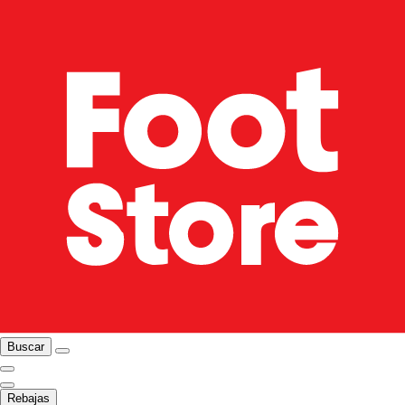
Buscar
Rebajas