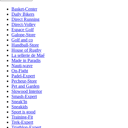
Basket-Center
Daily Bikers
Direct Running
Direct-Volley
Espace Golf
Galope-Store
Golf and co
Handball-Store
House of Rugby
La sellerie de Maé
Made in Paradis
Nauti-wave
On-Fight
Padel-Expert
Pecheur-Store
Pet and Garden
Slowood Interior
Smash-Expert
Sneak'In
Sneakids
Sport is good
Training-Fit
Trek-Expert
Triathlon-Expert