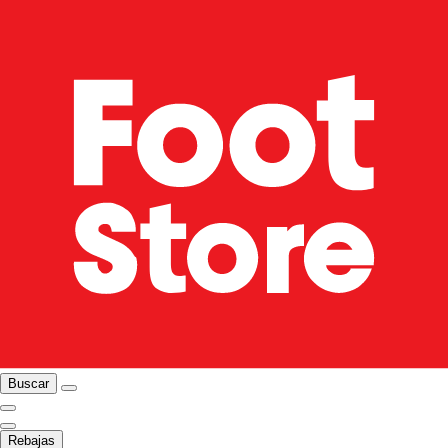
Buscar
Rebajas