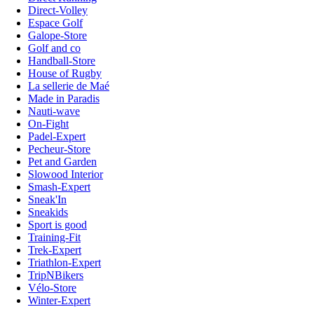
Direct-Volley
Espace Golf
Galope-Store
Golf and co
Handball-Store
House of Rugby
La sellerie de Maé
Made in Paradis
Nauti-wave
On-Fight
Padel-Expert
Pecheur-Store
Pet and Garden
Slowood Interior
Smash-Expert
Sneak'In
Sneakids
Sport is good
Training-Fit
Trek-Expert
Triathlon-Expert
TripNBikers
Vélo-Store
Winter-Expert