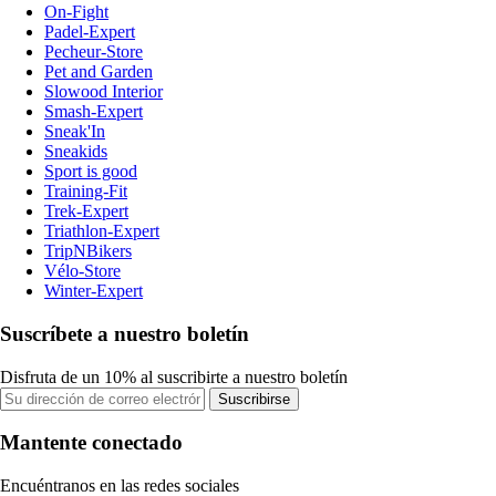
On-Fight
Padel-Expert
Pecheur-Store
Pet and Garden
Slowood Interior
Smash-Expert
Sneak'In
Sneakids
Sport is good
Training-Fit
Trek-Expert
Triathlon-Expert
TripNBikers
Vélo-Store
Winter-Expert
Suscríbete a nuestro boletín
Disfruta de un 10% al suscribirte a nuestro boletín
Suscribirse
Mantente conectado
Encuéntranos en las redes sociales