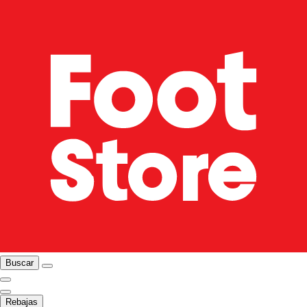
Buscar
Rebajas