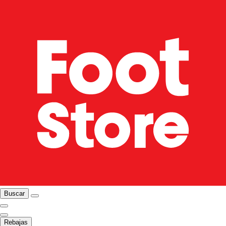
Buscar
Rebajas