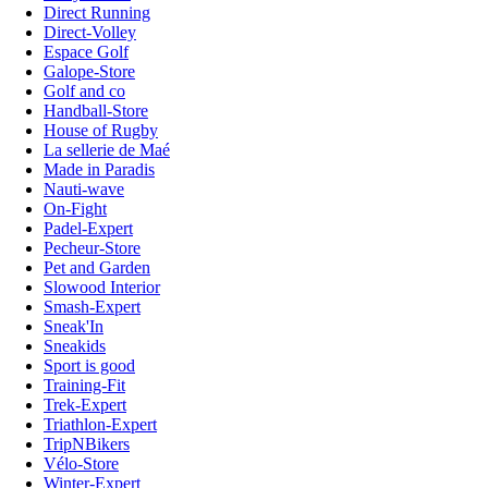
Direct Running
Direct-Volley
Espace Golf
Galope-Store
Golf and co
Handball-Store
House of Rugby
La sellerie de Maé
Made in Paradis
Nauti-wave
On-Fight
Padel-Expert
Pecheur-Store
Pet and Garden
Slowood Interior
Smash-Expert
Sneak'In
Sneakids
Sport is good
Training-Fit
Trek-Expert
Triathlon-Expert
TripNBikers
Vélo-Store
Winter-Expert