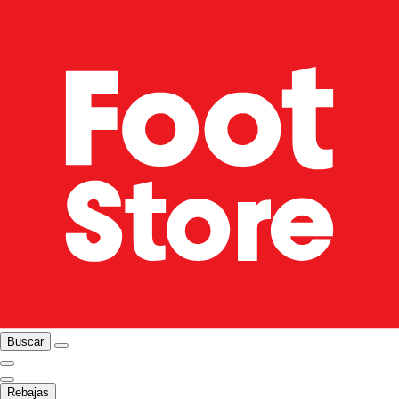
Buscar
Rebajas