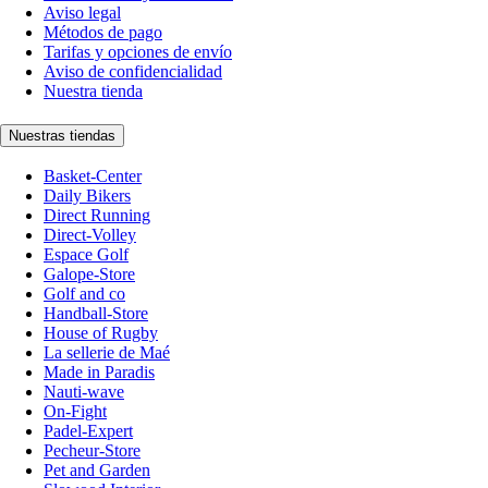
Aviso legal
Métodos de pago
Tarifas y opciones de envío
Aviso de confidencialidad
Nuestra tienda
Nuestras tiendas
Basket-Center
Daily Bikers
Direct Running
Direct-Volley
Espace Golf
Galope-Store
Golf and co
Handball-Store
House of Rugby
La sellerie de Maé
Made in Paradis
Nauti-wave
On-Fight
Padel-Expert
Pecheur-Store
Pet and Garden