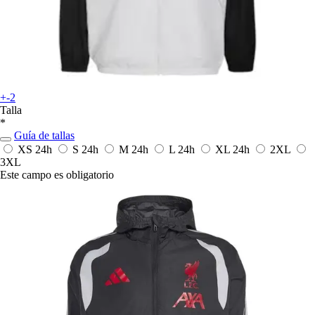
+-2
Talla
*
Guía de tallas
XS
24h
S
24h
M
24h
L
24h
XL
24h
2XL
3XL
Este campo es obligatorio