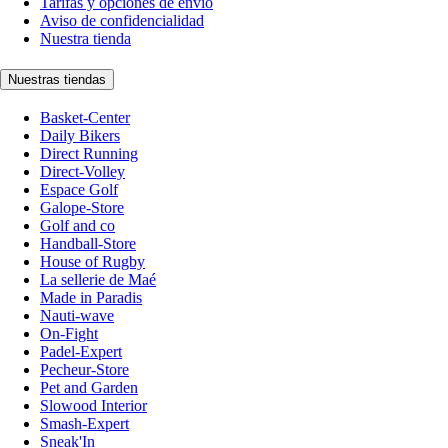
Tarifas y opciones de envío
Aviso de confidencialidad
Nuestra tienda
Nuestras tiendas
Basket-Center
Daily Bikers
Direct Running
Direct-Volley
Espace Golf
Galope-Store
Golf and co
Handball-Store
House of Rugby
La sellerie de Maé
Made in Paradis
Nauti-wave
On-Fight
Padel-Expert
Pecheur-Store
Pet and Garden
Slowood Interior
Smash-Expert
Sneak'In