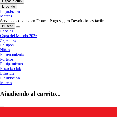
Espacio club
Lifestyle
Liquidación
Marcas
Servicio postventa en Francia
Pago seguro
Devoluciones fáciles
Buscar
Rebajas
Copa del Mundo 2026
Zapatillas
Equipos
Niños
Entrenamiento
Porteros
Equipamiento
Espacio club
Lifestyle
Liquidación
Marcas
Añadiendo al carrito...