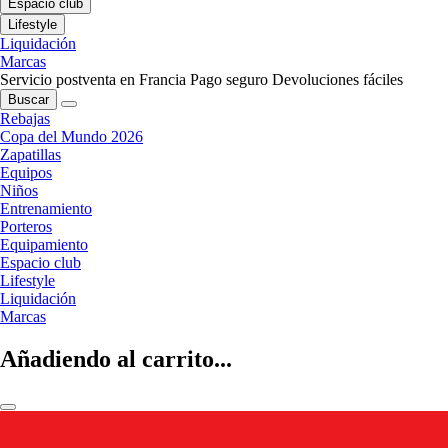
Espacio club
Lifestyle
Liquidación
Marcas
Servicio postventa en Francia
Pago seguro
Devoluciones fáciles
Buscar
Rebajas
Copa del Mundo 2026
Zapatillas
Equipos
Niños
Entrenamiento
Porteros
Equipamiento
Espacio club
Lifestyle
Liquidación
Marcas
Añadiendo al carrito...