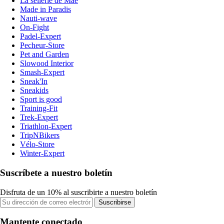
La sellerie de Maé
Made in Paradis
Nauti-wave
On-Fight
Padel-Expert
Pecheur-Store
Pet and Garden
Slowood Interior
Smash-Expert
Sneak'In
Sneakids
Sport is good
Training-Fit
Trek-Expert
Triathlon-Expert
TripNBikers
Vélo-Store
Winter-Expert
Suscríbete a nuestro boletín
Disfruta de un 10% al suscribirte a nuestro boletín
Suscribirse
Mantente conectado